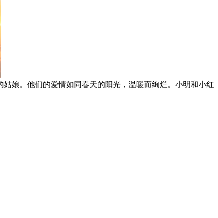
的姑娘。他们的爱情如同春天的阳光，温暖而绚烂。小明和小红