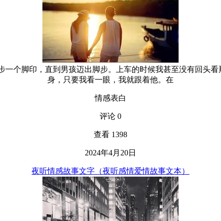
两步一个脚印，直到男孩迈出脚步。上车的时候我甚至没有回头看
身，只要我看一眼，我就跟着他。在
情感表白
评论 0
查看 1398
2024年4月20日
夜听情感故事文字（夜听感情爱情故事文本）