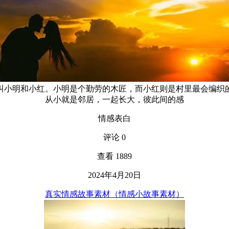
叫小明和小红。小明是个勤劳的木匠，而小红则是村里最会编织
从小就是邻居，一起长大，彼此间的感
情感表白
评论 0
查看 1889
2024年4月20日
真实情感故事素材（情感小故事素材）