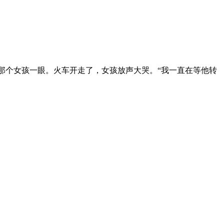
那个女孩一眼。火车开走了，女孩放声大哭。“我一直在等他转