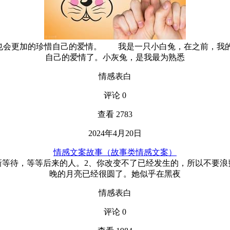
也会更加的珍惜自己的爱情。 我是一只小白兔，在之前，我
自己的爱情了。小灰兔，是我最为熟悉
情感表白
评论 0
查看 2783
2024年4月20日
情感文案故事（故事类情感文案）
新等待，等等后来的人。2、你改变不了已经发生的，所以不要浪
晚的月亮已经很圆了。她似乎在黑夜
情感表白
评论 0