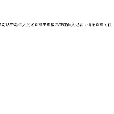
□ 对话中老年人沉迷直播主播极易乘虚而入记者：情感直播间往