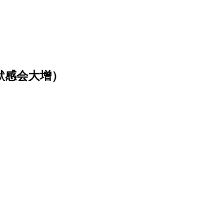
默感会大增）