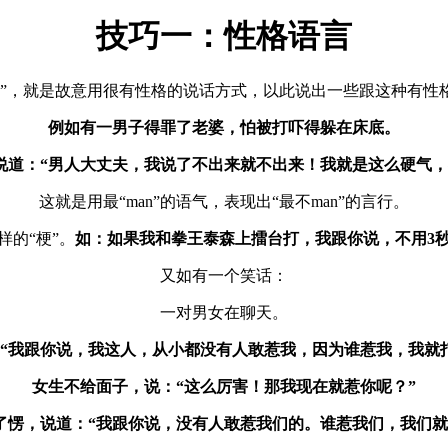
技巧一：性格语言
言”，就是故意用很有性格的说话方式，以此说出一些跟这种有性
例如有一男子得罪了老婆，怕被打吓得躲在床底。
说道：“男人大丈夫，我说了不出来就不出来！我就是这么硬气，
这就是用最“man”的语气，表现出“最不man”的言行。
的“梗”。
如：如果我和拳王泰森上擂台打，我跟你说，不用3
又如有一个笑话：
一对男女在聊天。
“我跟你说，我这人，从小都没有人敢惹我，因为谁惹我，我就
女生不给面子，说：“这么厉害！那我现在就惹你呢？”
了愣，说道：“我跟你说，没有人敢惹我们的。谁惹我们，我们就