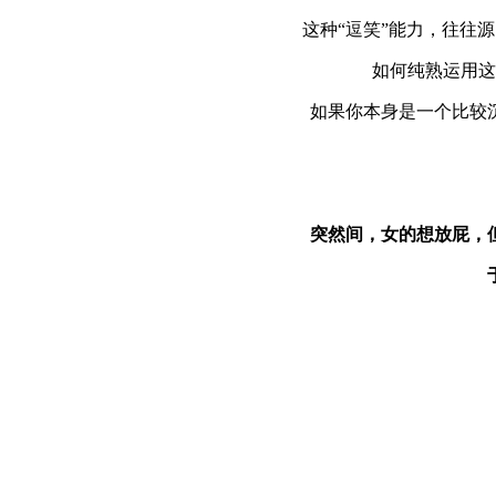
这种“逗笑”能力，往往
如何纯熟运用这
如果你本身是一个比较
突然间，女的想放屁，