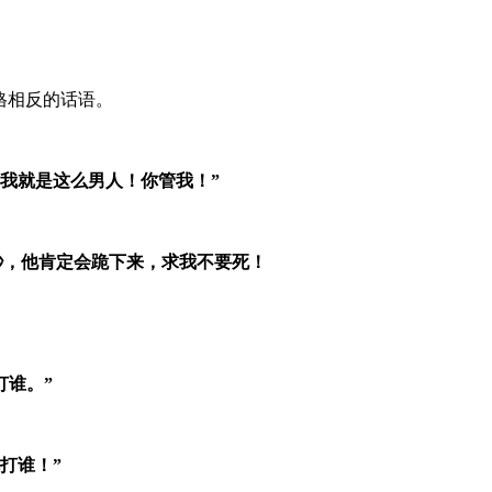
格相反的话语。
我就是这么男人！你管我！”
秒，他肯定会跪下来，求我不要死！
打谁。”
打谁！”