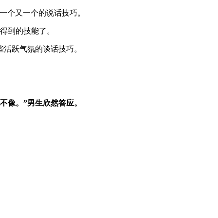
是一个又一个的说话技巧。
得到的技能了。
些活跃气氛的谈话技巧。
不像。”男生欣然答应。
。