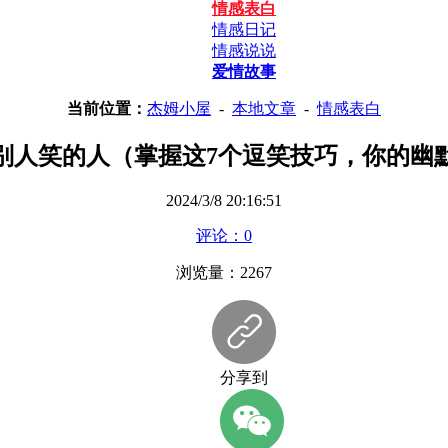
情感表白
情感日记
情感说说
爱情故事
当前位置：
杰姆小屋
-
本地文章
-
情感表白
别人笑的人（掌握这7个逗笑技巧，你的幽
2024/3/8 20:16:51
评论：0
浏览量：2267
分享到