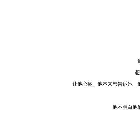
想
让他心疼。他本来想告诉她，
他不明白他