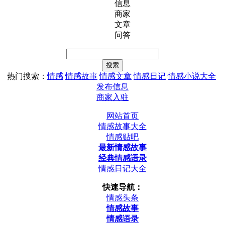
信息
商家
文章
问答
热门搜索：
情感
情感故事
情感文章
情感日记
情感小说大全
发布信息
商家入驻
网站首页
情感故事大全
情感贴吧
最新情感故事
经典情感语录
情感日记大全
快速导航：
情感头条
情感故事
情感语录