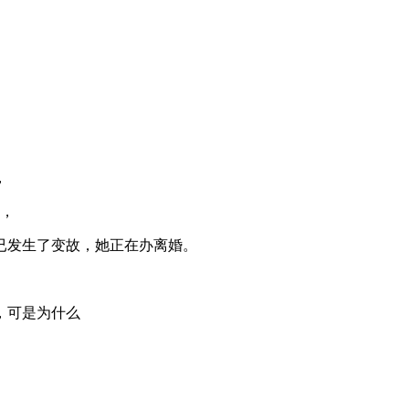
，
，
已发生了变故，她正在办离婚。
，可是为什么