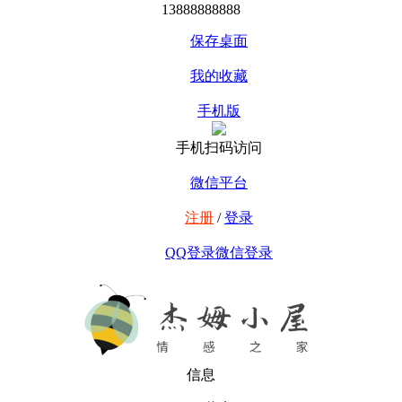
13888888888
保存桌面
我的收藏
手机版
手机扫码访问
微信平台
注册
/
登录
QQ登录
微信登录
信息