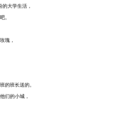
纷的大学生活，
吧。
玫瑰，
班的班长送的。
他们的小城，