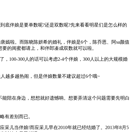
到底伴娘是要单数呢?还是双数呢?先来看看明星们是怎么样的
唐嫣啦。而陈晓陈妍希的婚礼，伴娘是6个，陈乔恩、阿sa颜值
想要的闺蜜都请上，和伴郎凑成双数就可以啦。
00-300人的话可以考虑2-4个伴娘，300人以上的大规模婚
然人越多越热闹，但是伴娘数量不建议超过6个哦~
不能陪在身边，想想就好遗憾呐。想要弄清这个问题需要先明白
略有差别而已。
儿当伴娘!而应采儿早在2010年就已经结婚了。2013年8月5