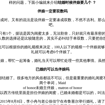
样的问题，下面小编就来介绍
结婚时候伴娘要几个 ？
伴娘一定要双数吗
成对。又有的说法是说伴娘一定要凑成双数，不然不吉利。那么
吧。
有1个，据说是因为闺蜜太多，无法割舍，只好就只有最亲密的
人数的选择还是比较随意的，其实不必纠结于单双数，只要把你
以根据你的婚礼规模来决定，100人以下的规模一个伴娘就够了，1
礼就可以考虑6个伴娘了。
席伴娘，帮忙一起筹备，婚礼当天可以帮忙处理一些其他事情。虽
已婚的可以当伴娘吗
都结婚了。很多地方的风俗都说不可以，但是最重要的婚礼闺蜜
两个单词，Maid
of honor未婚主伴娘，matron of honor
以西方传统里面是担任伴娘的闺蜜，已婚未婚都是可以的，叫法
15年8月8日，李小冉与老公徐佳宁在布鲁塞尔举行婚礼，请了应采