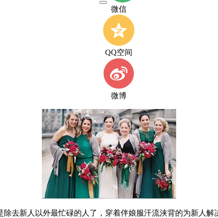
微信
QQ空间
微博
是除去新人以外最忙碌的人了，穿着伴娘服汗流浃背的为新人解