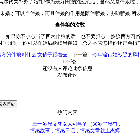
马尔代夫补办了婚礼!作为最好闺蜜的应采儿，当然又是伴娘啦，
未婚才可以当伴娘，而且伴娘的作用是陪伴新娘，协助新娘!所以
当伴娘的次数
ut，如果你不小心当了四次伴娘的话，也不要担心，按照西方习
时间限制，你可以在婚后继续当伴娘，总之不管怎样你还是会很
男方的伴娘叫什么 女孩子跟着去
下一篇：
今年流行婚纱照的风格

评论
还没有人评论此条信息！
发布评论：
热门内容：
三十岁没文凭女人可学的（30岁了没有..
情感故事，情感日记，情感文章就上杰姆..